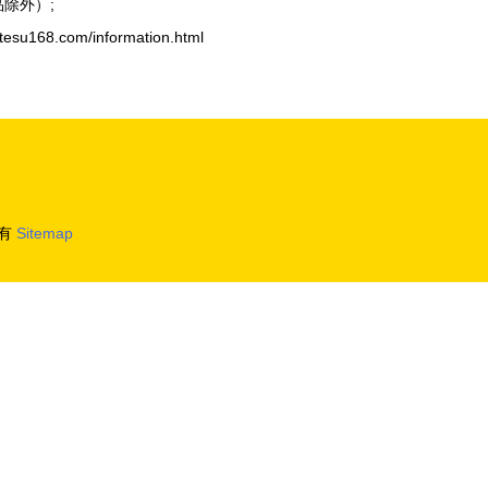
除外）;
68.com/information.html
有
Sitemap