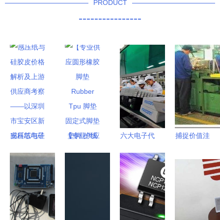
PRODUCT
----------------
感压纸与硅
【专业供应
六大电子代
捕捉价值洼
胶皮价格解
圆形橡胶脚
工厂今年资
地 北京电
析及上游供
垫 Rubber
本支出合计
子厂设备回
应商考察
Tpu 脚垫
将超432亿
收市场深度
——以深圳
固定式脚垫
元，同比增
解析
市宝安区新
垫脚 护线
长21.5%