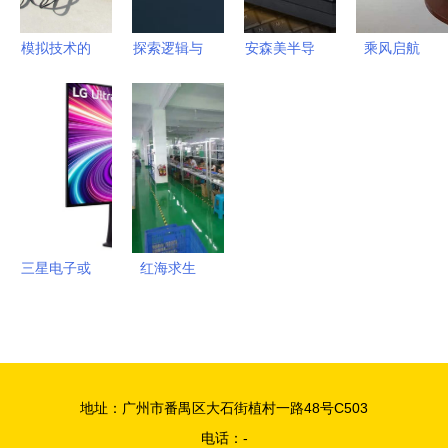
安科芯电子
环】价格,
商行为例
厂家,图片,
模拟技术的
探索逻辑与
安森美半导
乘风启航
其他橡胶制
精妙 从回
科技的交汇
体推新系列
云里物里
品,上海凯
帖中窥见电
南昌东湖区
PWM控制
ESL电子标
舒电子材
子工程师的
魔方培训与
器，赋能家
签系统
料-
真知灼见
通信自动控
用电子产品
Dengdeng
制技术研究
高能效革新
登入
TVB《创科
导航》，引
三星电子或
红海求生
领通信与自
与LG
雨果揭秘消
动控制技术
Display合
费电子市场
新潮流
作 显示器
中真正所需
或将引入
的产品特质
地址：广州市番禺区大石街植村一路48号C503
WOLED面
电话：-
板